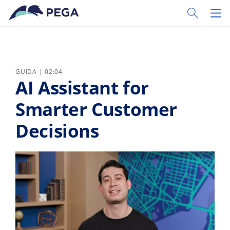
Vai direttamente al contenuto principale
Toggle Sear
Toggl
GUIDA | 02:04
AI Assistant for
Smarter Customer
Decisions