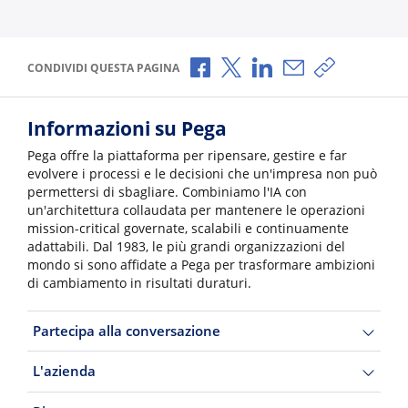
Condividi via Facebook
Condividi via X
Condividi via LinkedI
Condividi via e-
Copia link p
CONDIVIDI QUESTA PAGINA
Informazioni su Pega
Pega offre la piattaforma per ripensare, gestire e far
evolvere i processi e le decisioni che un'impresa non può
permettersi di sbagliare. Combiniamo l'IA con
un'architettura collaudata per mantenere le operazioni
mission-critical governate, scalabili e continuamente
adattabili. Dal 1983, le più grandi organizzazioni del
mondo si sono affidate a Pega per trasformare ambizioni
di cambiamento in risultati duraturi.
Partecipa alla conversazione
L'azienda