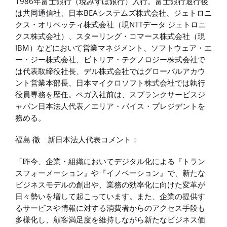
1986年富士銀行（現みずほ銀行）入行。富士銀行退行後
は共同通信社、日本BEAシステムズ株式会社、ジェトロニ
クス・オリベッティ株式会社（現NTTデータ ジェトロニ
クス株式会社）、スターリング・コマース株式会社（現
IBM）などにおいて営業マネジメント、ソフトウェア・エ
ー・ジー株式会社、ビトリア・テクノロジー株式会社で
は代表取締役社長、デル株式会社ではグローバルアカウ
ント営業本部長、日本マイクロソフト株式会社では執行
役員専務を歴任。ペガ入社前は、スプランクサービスジ
ャパン日本法人代表／エリア・バイス・プレジデントを
務める。
福島 徹 新日本法人代表コメント：
「昨今、企業・組織においてデジタル化による『トラン
スフォーメーション』や『イノベーション』で、新たな
ビジネスモデルの創出や、業務の効率化に向けた変革が
日々勢いを増して起こっています。また、企業の提供す
るサービスや情報に対する消費者からのアクセス手段も
多様化し、顧客満足度を維持しながら新たなビジネス価