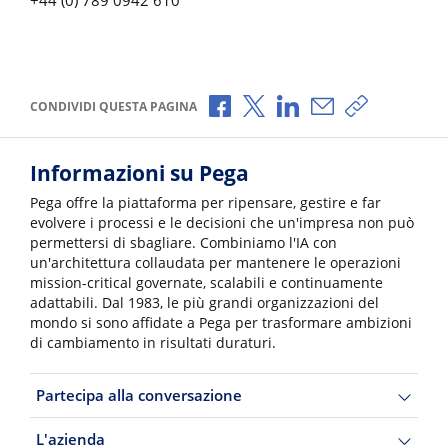
Condividi via Facebook
Condividi via X
Condividi via LinkedI
Condividi via e-
Copia link p
CONDIVIDI QUESTA PAGINA
Informazioni su Pega
Pega offre la piattaforma per ripensare, gestire e far
evolvere i processi e le decisioni che un'impresa non può
permettersi di sbagliare. Combiniamo l'IA con
un'architettura collaudata per mantenere le operazioni
mission-critical governate, scalabili e continuamente
adattabili. Dal 1983, le più grandi organizzazioni del
mondo si sono affidate a Pega per trasformare ambizioni
di cambiamento in risultati duraturi.
Partecipa alla conversazione
L'azienda