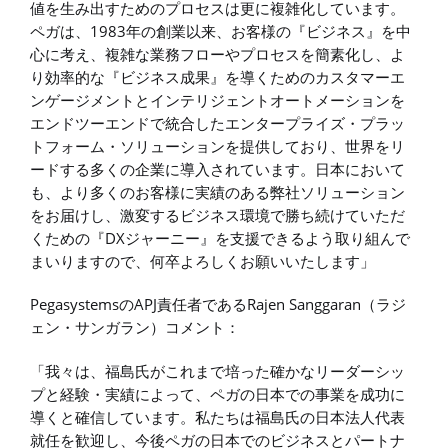
値を生み出すためのプロセスは更に複雑化しています。
ペガは、1983年の創業以来、お客様の『ビジネス』を中
心に考え、複雑な業務フローやプロセスを簡素化し、よ
り効率的な『ビジネス成果』を導くためのカスタマーエ
ンゲージメントとインテリジェントオートメーションを
エンドツーエンドで統合したエンタープライズ・プラッ
トフォーム・ソリューションを提供しており、世界をリ
ードする多くの企業に導入されています。日本において
も、より多くのお客様に実績のある弊社ソリューション
をお届けし、激変するビジネス環境で勝ち続けていただ
くための『DXジャーニー』を支援できるよう取り組んで
まいりますので、何卒よろしくお願いいたします」
PegasystemsのAPJ責任者であるRajen Sanggaran（ラジ
ェン・サンガラン）コメント：
「我々は、福島氏がこれまで培った確かなリーダーシッ
プと経験・実績によって、ペガの日本での事業を成功に
導くと確信しています。私たちは福島氏の日本法人代表
就任を歓迎し、今後ペガの日本でのビジネスとパートナ