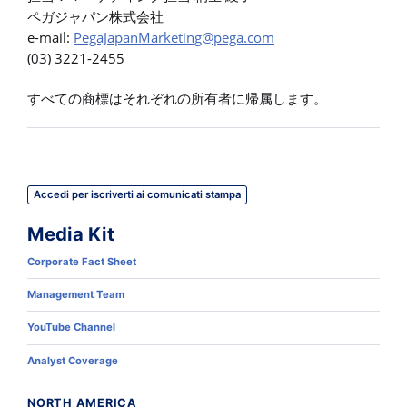
ペガジャパン株式会社
e-mail:
PegaJapanMarketing@pega.com
(03) 3221-2455
すべての商標はそれぞれの所有者に帰属します。
Accedi per iscriverti ai comunicati stampa
Media Kit
Corporate Fact Sheet
Management Team
YouTube Channel
Analyst Coverage
NORTH AMERICA