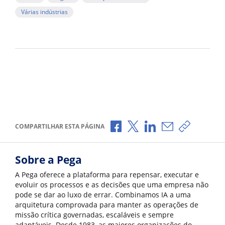
Várias indústrias
Compartilhar no Facebook
Compartilhar no X
Compartilhar no Li
Compartilhar p
Copiar li
COMPARTILHAR ESTA PÁGINA
Sobre a Pega
A Pega oferece a plataforma para repensar, executar e
evoluir os processos e as decisões que uma empresa não
pode se dar ao luxo de errar. Combinamos IA a uma
arquitetura comprovada para manter as operações de
missão crítica governadas, escaláveis e sempre