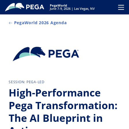
Pular para o conteúdo principal
PegaWorld
Toggl
June 7-9, 2026 | Las Vegas, NV
PegaWorld 2026 Agenda
SESSION: PEGA-LED
High-Performance
Pega Transformation:
The AI Blueprint in