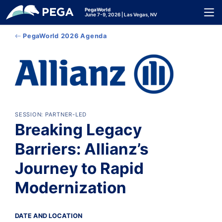
メインコンテンツに飛ぶ
PegaWorld
Toggl
June 7-9, 2026 | Las Vegas, NV
PegaWorld 2026 Agenda
SESSION: PARTNER-LED
Breaking Legacy
Barriers: Allianz’s
Journey to Rapid
Modernization
DATE AND LOCATION