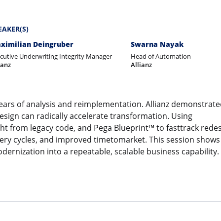
EAKER(S)
ximilian Deingruber
Swarna Nayak
cutive Underwriting Integrity Manager
Head of Automation
ianz
Allianz
ears of analysis and reimplementation. Allianz demonstrat
sign can radically accelerate transformation. Using
ht from legacy code, and Pega Blueprint™ to fasttrack rede
livery cycles, and improved timetomarket. This session show
ernization into a repeatable, scalable business capability.