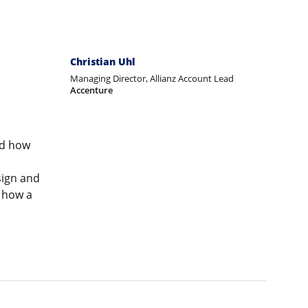
Christian Uhl
Managing Director, Allianz Account Lead
Accenture
ed how
sign and
s how a