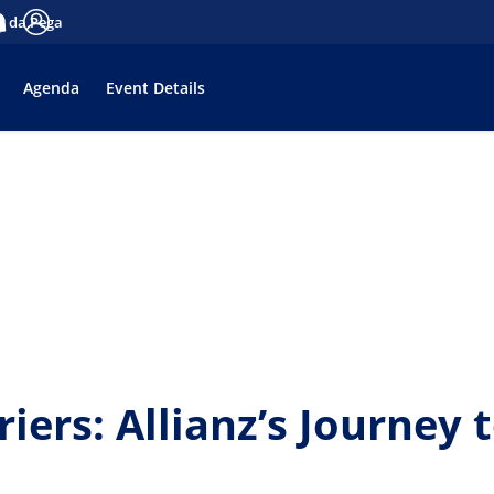
es da Pega
tifications
Log in
Agenda
Event Details
iers: Allianz’s Journey 