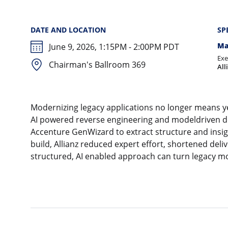
DATE AND LOCATION
SP
Ma
June 9, 2026, 1:15PM - 2:00PM PDT
Exe
Chairman's Ballroom 369
All
Modernizing legacy applications no longer means y
AI powered reverse engineering and modeldriven de
Accenture GenWizard to extract structure and insig
build, Allianz reduced expert effort, shortened de
structured, AI enabled approach can turn legacy mod