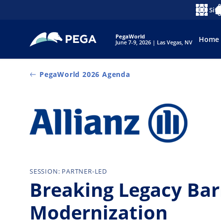
Pular para o conteúdo principal
Sit
Idioma
No
PegaWorld
Home
June 7-9, 2026 | Las Vegas, NV
PegaWorld 2026 Agenda
SESSION: PARTNER-LED
Breaking Legacy Barr
Modernization