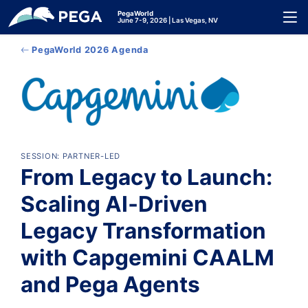
メインコンテンツに飛ぶ
PegaWorld
Toggl
June 7-9, 2026 | Las Vegas, NV
PegaWorld 2026 Agenda
SESSION: PARTNER-LED
From Legacy to Launch:
Scaling AI‑Driven
Legacy Transformation
with Capgemini CAALM
and Pega Agents