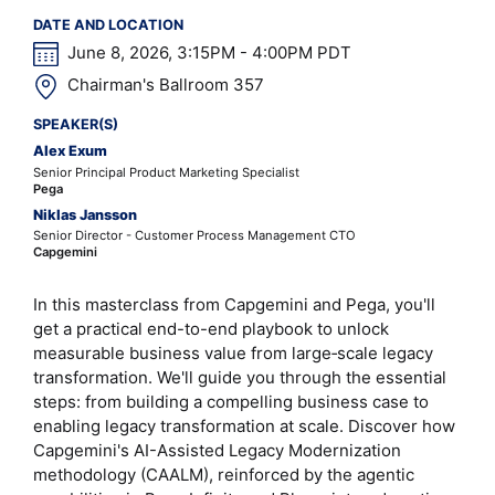
DATE AND LOCATION
June 8, 2026, 3:15PM - 4:00PM PDT
Chairman's Ballroom 357
SPEAKER(S)
Alex Exum
Senior Principal Product Marketing Specialist
Pega
Niklas Jansson
Senior Director - Customer Process Management CTO
Capgemini
In this masterclass from Capgemini and Pega, you'll
get a practical end-to-end playbook to unlock
measurable business value from large‑scale legacy
transformation. We'll guide you through the essential
steps: from building a compelling business case to
enabling legacy transformation at scale. Discover how
Capgemini's AI-Assisted Legacy Modernization
methodology (CAALM), reinforced by the agentic