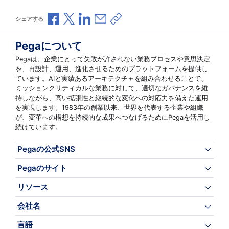
Facebookで共有
Xで共有
LinkedInで共有
メールで共有
共有リンクをコピー
シェアする
Pegaについて
Pegaは、企業にとって失敗が許されない業務プロセスや意思決定
を、再設計、運用、進化させるためのプラットフォームを提供し
ています。AIと実績あるアーキテクチャを組み合わせることで、
ミッションクリティカルな業務に対して、適切なガバナンスを維
持しながら、高い拡張性と継続的な変化への対応力を備えた運用
を実現します。1983年の創業以来、世界を代表する企業や組織
が、変革への構想を持続的な成果へつなげるためにPegaを活用し
続けています。
Pegaの公式SNS
Pegaのサイト
リソース
会社名
言語