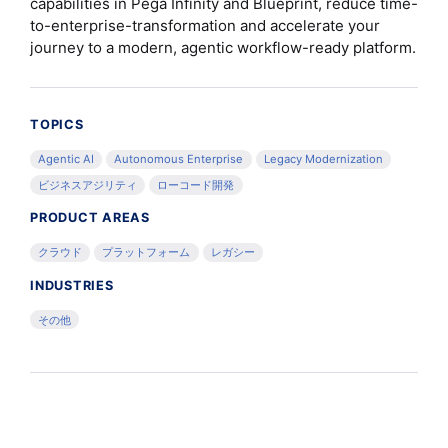
capabilities in Pega Infinity and Blueprint, reduce time-
to-enterprise-transformation and accelerate your
journey to a modern, agentic workflow-ready platform.
TOPICS
Agentic AI
Autonomous Enterprise
Legacy Modernization
ビジネスアジリティ
ローコード開発
PRODUCT AREAS
クラウド
プラットフォーム
レガシー
INDUSTRIES
その他