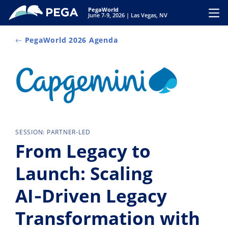
Vai direttamente al contenuto principale
PegaWorld
Toggl
June 7-9, 2026 | Las Vegas, NV
PegaWorld 2026 Agenda
SESSION: PARTNER-LED
From Legacy to
Launch: Scaling
AI‑Driven Legacy
Transformation with