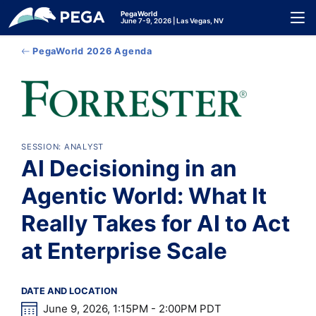
メインコンテンツに飛ぶ
PegaWorld
Toggl
June 7-9, 2026 | Las Vegas, NV
PegaWorld 2026 Agenda
SESSION: ANALYST
AI Decisioning in an
Agentic World: What It
Really Takes for AI to Act
at Enterprise Scale
DATE AND LOCATION
June 9, 2026, 1:15PM - 2:00PM PDT