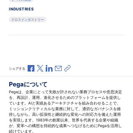
INDUSTRIES
クロスインダストリー
Facebookで共有
Xで共有
LinkedInで共有
メールで共有
共有リンクをコピー
シェアする
Pegaについて
Pegaは、企業にとって失敗が許されない業務プロセスや意思決定
を、再設計、運用、進化させるためのプラットフォームを提供し
ています。AIと実績あるアーキテクチャを組み合わせることで、
ミッションクリティカルな業務に対して、適切なガバナンスを維
持しながら、高い拡張性と継続的な変化への対応力を備えた運用
を実現します。1983年の創業以来、世界を代表する企業や組織
が、変革への構想を持続的な成果へつなげるためにPegaを活用し
続けています。