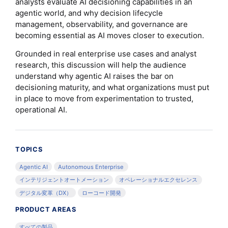
analysts evaluate AI decisioning capabilities in an
agentic world, and why decision lifecycle
management, observability, and governance are
becoming essential as AI moves closer to execution.
Grounded in real enterprise use cases and analyst
research, this discussion will help the audience
understand why agentic AI raises the bar on
decisioning maturity, and what organizations must put
in place to move from experimentation to trusted,
operational AI.
TOPICS
Agentic AI
Autonomous Enterprise
インテリジェントオートメーション
オペレーショナルエクセレンス
デジタル変革（DX）
ローコード開発
PRODUCT AREAS
すべての製品