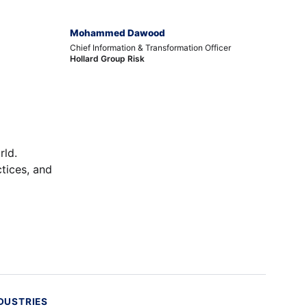
Mohammed Dawood
Chief Information & Transformation Officer
Hollard Group Risk
rld.
ctices, and
DUSTRIES