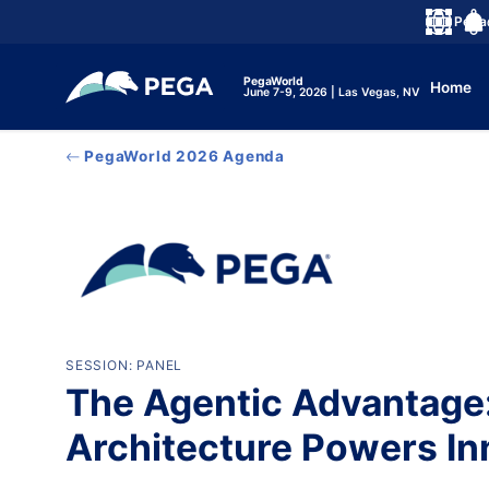
メインコンテンツに飛ぶ
Peg
言語
Noti
PegaWorld
Home
June 7-9, 2026 | Las Vegas, NV
PegaWorld 2026 Agenda
SESSION: PANEL
The Agentic Advantage
Architecture Powers In