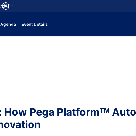
aのサイト
fications
ログイン
Agenda
Event Details
: How Pega Platformᵀᴹ Aut
novation