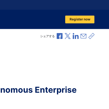
Register now
Facebookで共有
Xで共有
LinkedInで共有
メールで共
共有リ
シェアする
onomous Enterprise