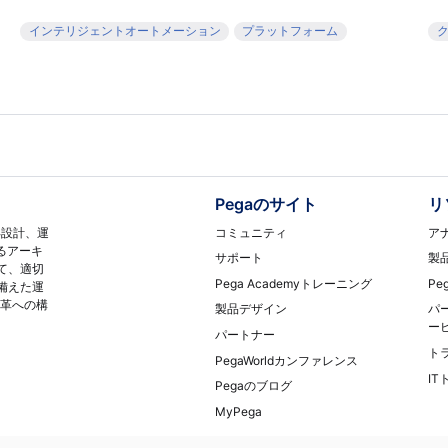
インテリジェントオートメーション
プラットフォーム
Pegaのサイト
リ
コミュニティ
ア
再設計、運
るアーキ
サポート
製
て、適切
Pega Academyトレーニング
Pe
備えた運
変革への構
製品デザイン
パ
ー
パートナー
ト
PegaWorldカンファレンス
I
Pegaのブログ
MyPega