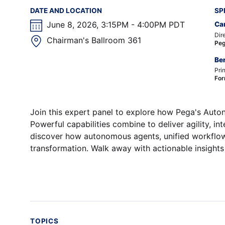
DATE AND LOCATION
SP
June 8, 2026, 3:15PM - 4:00PM PDT
Car
Dir
Chairman's Ballroom 361
Pe
Be
Pri
For
Join this expert panel to explore how Pega's Auton
Powerful capabilities combine to deliver agility, int
discover how autonomous agents, unified workflows
transformation. Walk away with actionable insights
TOPICS