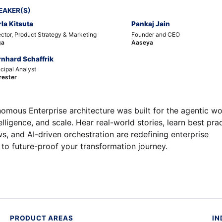
EAKER(S)
la Kitsuta
Pankaj Jain
ector, Product Strategy & Marketing
Founder and CEO
ga
Aaseya
rnhard Schaffrik
ncipal Analyst
rester
omous Enterprise architecture was built for the agentic wo
elligence, and scale. Hear real-world stories, learn best pra
, and AI-driven orchestration are redefining enterprise
 to future-proof your transformation journey.
PRODUCT AREAS
IN