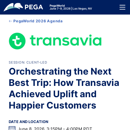
メインコンテンツに飛ぶ
PegaWorld
Toggl
June 7-9, 2026 | Las Vegas, NV
PegaWorld 2026 Agenda
SESSION: CLIENT-LED
Orchestrating the Next
Best Trip: How Transavia
Achieved Uplift and
Happier Customers
DATE AND LOCATION
June 8, 2026, 3:15PM - 4:00PM PDT