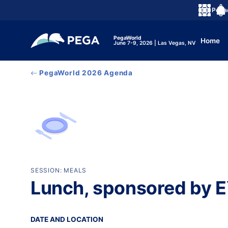
メインコンテンツに飛ぶ
Peg
言語
Noti
PegaWorld
Home
June 7-9, 2026 | Las Vegas, NV
PegaWorld 2026 Agenda
SESSION: MEALS
Lunch, sponsored by 
DATE AND LOCATION