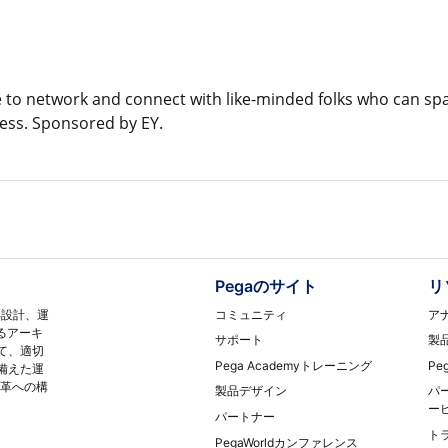
 to network and connect with like-minded folks who can spa
ess. Sponsored by EY.
Pegaのサイト
リ
コミュニティ
ア
再設計、運
るアーキ
サポート
製
て、適切
Pega Academyトレーニング
Pe
備えた運
変革への構
製品デザイン
パ
ー
パートナー
ト
PegaWorldカンファレンス