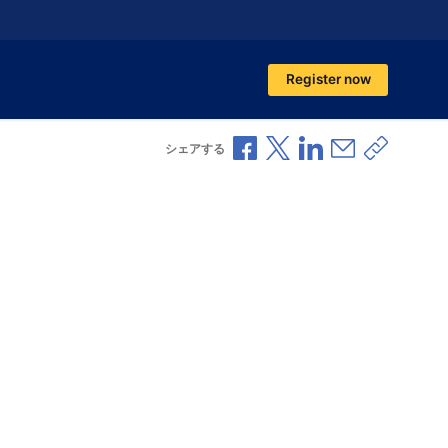
Register now
Facebookで共有
Xで共有
LinkedInで共有
メールで共
共有リ
シェアする