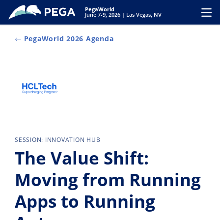
Zum Hauptinhalt wechseln
PegaWorld
Toggl
June 7-9, 2026 | Las Vegas, NV
PegaWorld 2026 Agenda
SESSION: INNOVATION HUB
The Value Shift:
Moving from Running
Apps to Running