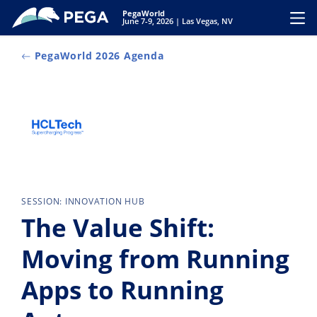
Ir al contenido principal
PegaWorld
Toggl
June 7-9, 2026 | Las Vegas, NV
PegaWorld 2026 Agenda
SESSION: INNOVATION HUB
The Value Shift:
Moving from Running
Apps to Running