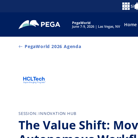
Pular para o conteúdo principal
Sit
Idioma
No
PegaWorld
Home
June 7-9, 2026 | Las Vegas, NV
PegaWorld 2026 Agenda
SESSION: INNOVATION HUB
The Value Shift: Mo