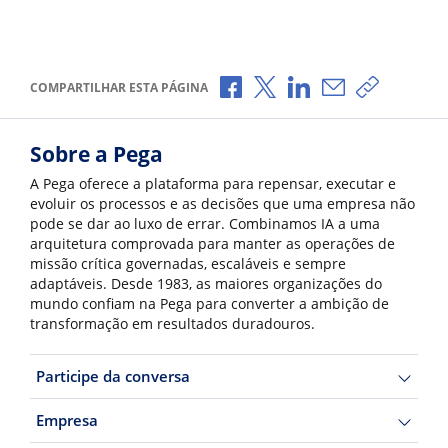
Compartilhar no Facebook
Compartilhar no X
Compartilhar no Li
Compartilhar p
Copiar li
COMPARTILHAR ESTA PÁGINA
Sobre a Pega
A Pega oferece a plataforma para repensar, executar e
evoluir os processos e as decisões que uma empresa não
pode se dar ao luxo de errar. Combinamos IA a uma
arquitetura comprovada para manter as operações de
missão crítica governadas, escaláveis e sempre
adaptáveis. Desde 1983, as maiores organizações do
mundo confiam na Pega para converter a ambição de
transformação em resultados duradouros.
Participe da conversa
Empresa