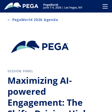
Ir al contenido principal
PegaWorld
Toggl
June 7-9, 2026 | Las Vegas, NV
PegaWorld 2026 Agenda
SESSION: PANEL
Maximizing AI-
powered
Engagement: The