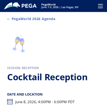
Passer directement au contenu principal
PegaWorld
Toggl
June 7-9, 2026 | Las Vegas, NV
PegaWorld 2026 Agenda
SESSION: RECEPTION
Cocktail Reception
DATE AND LOCATION
June 8, 2026, 4:00PM - 6:00PM PDT