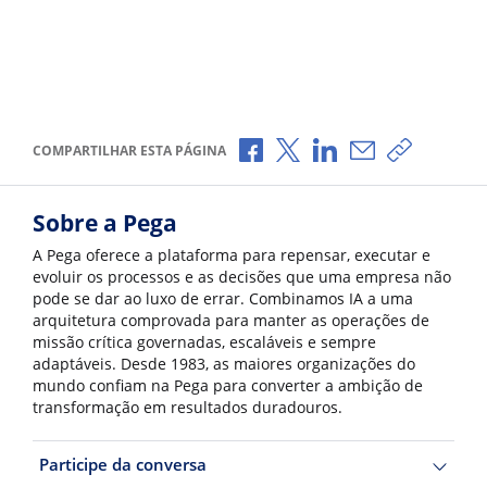
Compartilhar no Facebook
Compartilhar no X
Compartilhar no Li
Compartilhar p
Copiar li
COMPARTILHAR ESTA PÁGINA
Sobre a Pega
A Pega oferece a plataforma para repensar, executar e
evoluir os processos e as decisões que uma empresa não
pode se dar ao luxo de errar. Combinamos IA a uma
arquitetura comprovada para manter as operações de
missão crítica governadas, escaláveis e sempre
adaptáveis. Desde 1983, as maiores organizações do
mundo confiam na Pega para converter a ambição de
transformação em resultados duradouros.
Participe da conversa