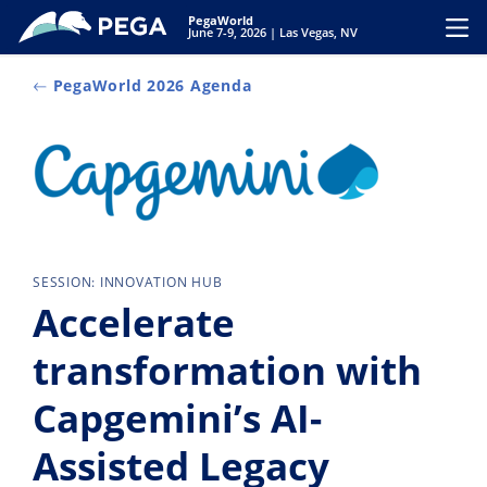
Pular para o conteúdo principal
PegaWorld
Toggl
June 7-9, 2026 | Las Vegas, NV
PegaWorld 2026 Agenda
SESSION: INNOVATION HUB
Accelerate
transformation with
Capgemini’s AI-
Assisted Legacy