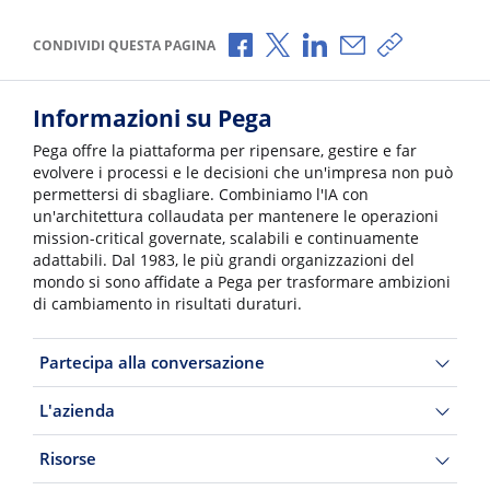
Condividi via Facebook
Condividi via X
Condividi via LinkedI
Condividi via e-
Copia link p
CONDIVIDI QUESTA PAGINA
Informazioni su Pega
Pega offre la piattaforma per ripensare, gestire e far
evolvere i processi e le decisioni che un'impresa non può
permettersi di sbagliare. Combiniamo l'IA con
un'architettura collaudata per mantenere le operazioni
mission-critical governate, scalabili e continuamente
adattabili. Dal 1983, le più grandi organizzazioni del
mondo si sono affidate a Pega per trasformare ambizioni
di cambiamento in risultati duraturi.
Partecipa alla conversazione
L'azienda
Risorse