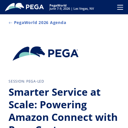
Vai direttamente al contenuto principale
PegaWorld
Toggl
June 7-9, 2026 | Las Vegas, NV
PegaWorld 2026 Agenda
SESSION: PEGA-LED
Smarter Service at
Scale: Powering
Amazon Connect with