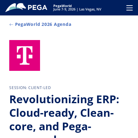
Vai direttamente al contenuto principale
PegaWorld
Toggl
June 7-9, 2026 | Las Vegas, NV
PegaWorld 2026 Agenda
SESSION: CLIENT-LED
Revolutionizing ERP:
Cloud-ready, Clean-
core, and Pega-