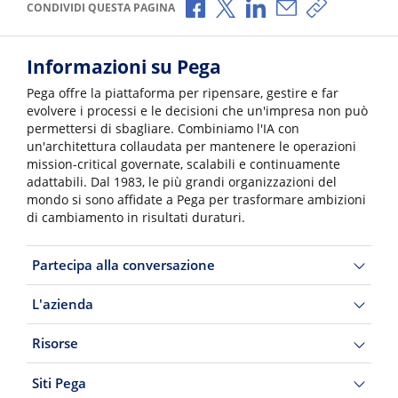
Condividi via Facebook
Condividi via X
Condividi via LinkedI
Condividi via e-
Copia link p
CONDIVIDI QUESTA PAGINA
Informazioni su Pega
Pega offre la piattaforma per ripensare, gestire e far
evolvere i processi e le decisioni che un'impresa non può
permettersi di sbagliare. Combiniamo l'IA con
un'architettura collaudata per mantenere le operazioni
mission-critical governate, scalabili e continuamente
adattabili. Dal 1983, le più grandi organizzazioni del
mondo si sono affidate a Pega per trasformare ambizioni
di cambiamento in risultati duraturi.
Partecipa alla conversazione
L'azienda
Risorse
Siti Pega