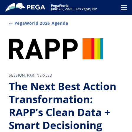
Vai direttamente al contenuto principale
PegaWorld
Toggl
June 7-9, 2026 | Las Vegas, NV
PegaWorld 2026 Agenda
SESSION: PARTNER-LED
The Next Best Action
Transformation:
RAPP’s Clean Data +
Smart Decisioning