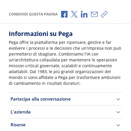
Condividi via Facebook
Condividi via X
Condividi via LinkedI
Condividi via e-
Copia link p
CONDIVIDI QUESTA PAGINA
Informazioni su Pega
Pega offre la piattaforma per ripensare, gestire e far
evolvere i processi e le decisioni che un'impresa non può
permettersi di sbagliare. Combiniamo l'IA con
un'architettura collaudata per mantenere le operazioni
mission-critical governate, scalabili e continuamente
adattabili. Dal 1983, le più grandi organizzazioni del
mondo si sono affidate a Pega per trasformare ambizioni
di cambiamento in risultati duraturi.
Partecipa alla conversazione
L'azienda
Risorse