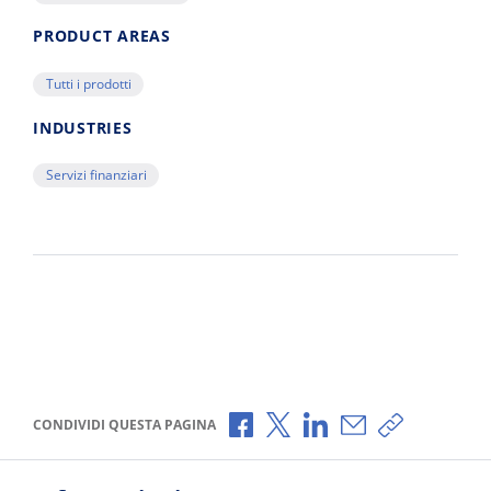
PRODUCT AREAS
Tutti i prodotti
INDUSTRIES
Servizi finanziari
Condividi via Facebook
Condividi via X
Condividi via LinkedI
Condividi via e-
Copia link p
CONDIVIDI QUESTA PAGINA