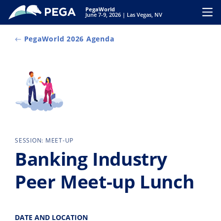
Vai direttamente al contenuto principale
PegaWorld
Toggl
June 7-9, 2026 | Las Vegas, NV
PegaWorld 2026 Agenda
SESSION: MEET-UP
Banking Industry
Peer Meet-up Lunch
DATE AND LOCATION