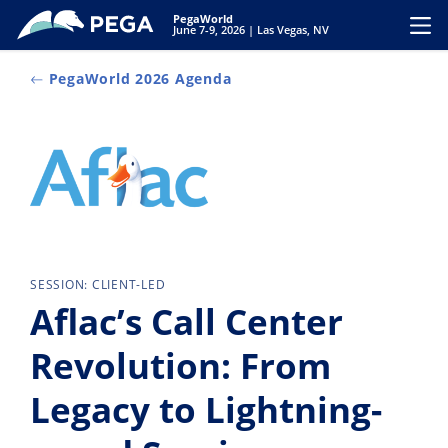
Passer directement au contenu principal
PegaWorld
Toggl
June 7-9, 2026 | Las Vegas, NV
PegaWorld 2026 Agenda
SESSION: CLIENT-LED
Aflac’s Call Center
Revolution: From
Legacy to Lightning-