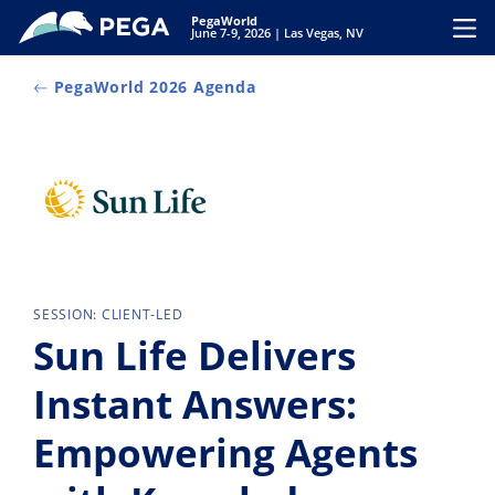
Ir al contenido principal
PegaWorld
Toggl
June 7-9, 2026 | Las Vegas, NV
PegaWorld 2026 Agenda
SESSION: CLIENT-LED
Sun Life Delivers
Instant Answers:
Empowering Agents