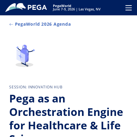
Zum Hauptinhalt wechseln
PegaWorld
Toggl
June 7-9, 2026 | Las Vegas, NV
PegaWorld 2026 Agenda
SESSION: INNOVATION HUB
Pega as an
Orchestration Engine
for Healthcare & Life