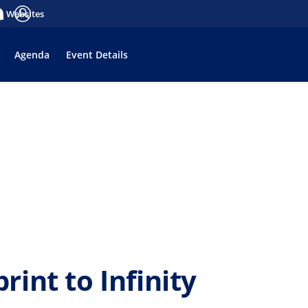
a Websites
tifications
Anmelden
Agenda
Event Details
int to Infinity