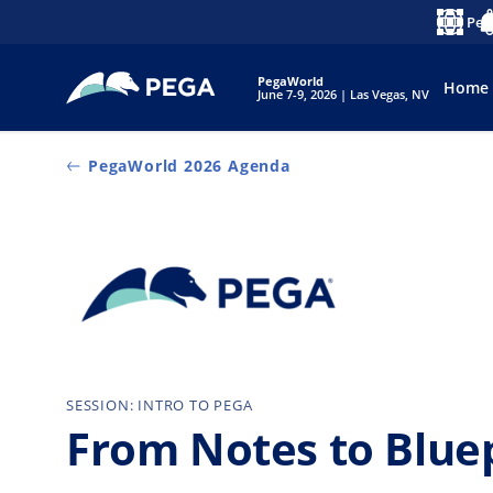
Zum Hauptinhalt wechseln
Peg
Sprache
No
PegaWorld
Home
June 7-9, 2026 | Las Vegas, NV
PegaWorld 2026 Agenda
SESSION: INTRO TO PEGA
From Notes to Bluepr