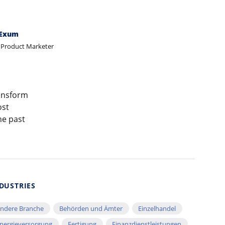
 Exum
 Product Marketer
ransform
ost
he past
DUSTRIES
ndere Branche
Behörden und Ämter
Einzelhandel
nergieversorgung
Fertigung
Finanzdienstleistungen