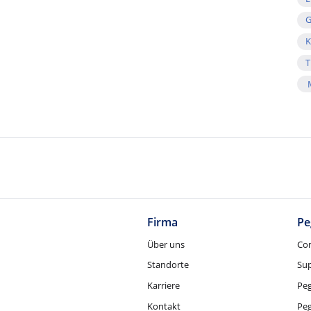
G
K
T
M
Firma
Pe
Über uns
Co
Standorte
Su
Karriere
Pe
Kontakt
Pe