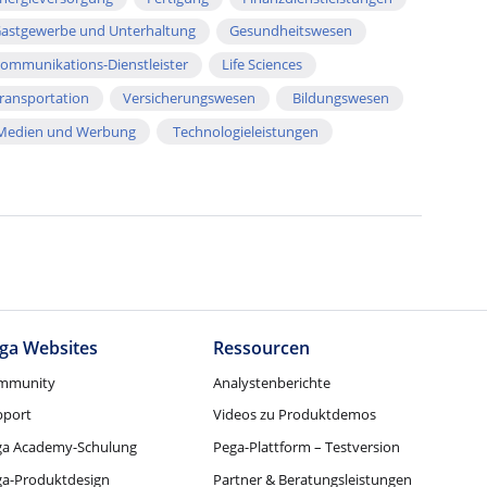
astgewerbe und Unterhaltung
Gesundheitswesen
ommunikations-Dienstleister
Life Sciences
ransportation
Versicherungswesen
Bildungswesen
edien und Werbung
Technologieleistungen
ga Websites
Ressourcen
mmunity
Analystenberichte
pport
Videos zu Produktdemos
ga Academy-Schulung
Pega-Plattform – Testversion
ga-Produktdesign
Partner & Beratungsleistungen