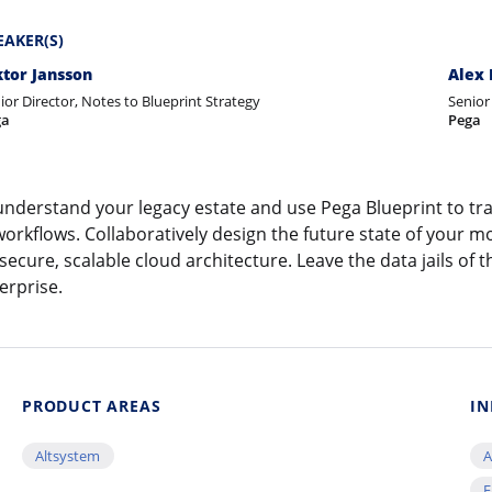
EAKER(S)
ktor Jansson
Alex
ior Director, Notes to Blueprint Strategy
Senior
ga
Pega
understand your legacy estate and use Pega Blueprint to t
workflows. Collaboratively design the future state of your m
cure, scalable cloud architecture. Leave the data jails of t
erprise.
PRODUCT AREAS
IN
Altsystem
A
E