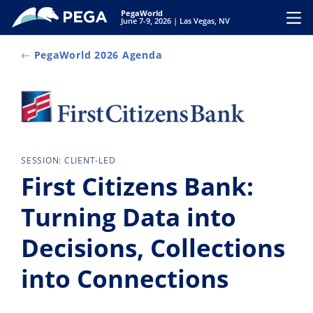
Zum Hauptinhalt wechseln
PegaWorld
Toggl
June 7-9, 2026 | Las Vegas, NV
PegaWorld 2026 Agenda
SESSION: CLIENT-LED
First Citizens Bank:
Turning Data into
Decisions, Collections
into Connections