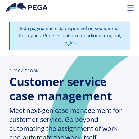
Pular para o conteúdo principal
Toggl
Esta página não está disponível no seu idioma,
Português. Pode lê-la abaixo no idioma original,
inglês.
A PEGA EBOOK
Customer service
case management
Meet next-gen case management for
customer service. Go beyond
automating the assignment of work
and automate the work itself.