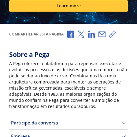
Learn more
Compartilhar no Facebook
Compartilhar no X
Compartilhar no Li
Compartilhar p
Copiar li
COMPARTILHAR ESTA PÁGINA
Sobre a Pega
A Pega oferece a plataforma para repensar, executar e
evoluir os processos e as decisões que uma empresa não
pode se dar ao luxo de errar. Combinamos IA a uma
arquitetura comprovada para manter as operações de
missão crítica governadas, escaláveis e sempre
adaptáveis. Desde 1983, as maiores organizações do
mundo confiam na Pega para converter a ambição de
transformação em resultados duradouros.
Participe da conversa
Empresa