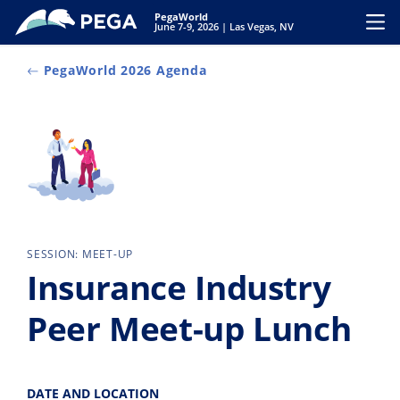
Vai direttamente al contenuto principale
PegaWorld
Toggl
June 7-9, 2026 | Las Vegas, NV
PegaWorld 2026 Agenda
SESSION: MEET-UP
Insurance Industry
Peer Meet-up Lunch
DATE AND LOCATION