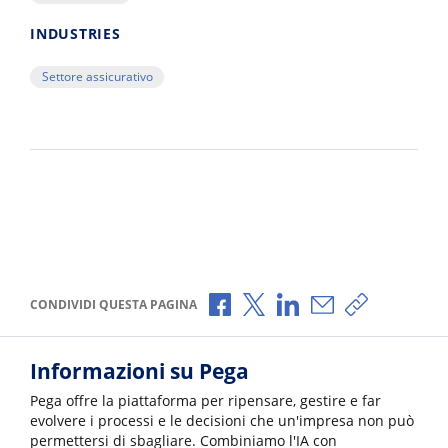
INDUSTRIES
Settore assicurativo
Condividi via Facebook
Condividi via X
Condividi via LinkedI
Condividi via e-
Copia link p
CONDIVIDI QUESTA PAGINA
Informazioni su Pega
Pega offre la piattaforma per ripensare, gestire e far
evolvere i processi e le decisioni che un'impresa non può
permettersi di sbagliare. Combiniamo l'IA con