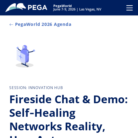
Vai direttamente al contenuto principale
PegaWorld
Toggl
June 7-9, 2026 | Las Vegas, NV
PegaWorld 2026 Agenda
SESSION: INNOVATION HUB
Fireside Chat & Demo:
Self‑Healing
Networks Reality,