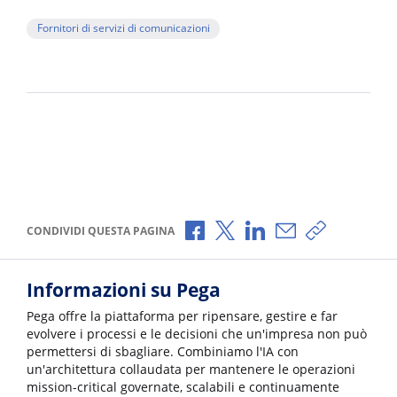
Fornitori di servizi di comunicazioni
Condividi via Facebook
Condividi via X
Condividi via LinkedI
Condividi via e-
Copia link p
CONDIVIDI QUESTA PAGINA
Informazioni su Pega
Pega offre la piattaforma per ripensare, gestire e far
evolvere i processi e le decisioni che un'impresa non può
permettersi di sbagliare. Combiniamo l'IA con
un'architettura collaudata per mantenere le operazioni
mission-critical governate, scalabili e continuamente