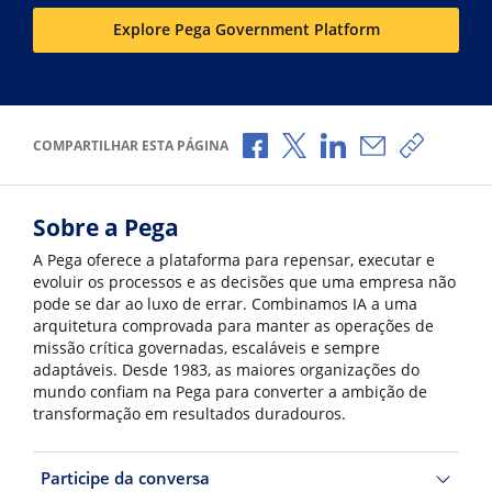
Explore Pega Government Platform
Compartilhar no Facebook
Compartilhar no X
Compartilhar no Li
Compartilhar 
Copiar l
COMPARTILHAR ESTA PÁGINA
Sobre a Pega
A Pega oferece a plataforma para repensar, executar e
evoluir os processos e as decisões que uma empresa não
pode se dar ao luxo de errar. Combinamos IA a uma
arquitetura comprovada para manter as operações de
missão crítica governadas, escaláveis e sempre
adaptáveis. Desde 1983, as maiores organizações do
mundo confiam na Pega para converter a ambição de
transformação em resultados duradouros.
Participe da conversa