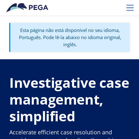
Pular para o conteúdo principal
Toggl
Esta página não está disponível no seu idioma,
Português. Pode lê-la abaixo no idioma original,
inglês.
Investigative case
management,
simplified
Accelerate efficient case resolution and