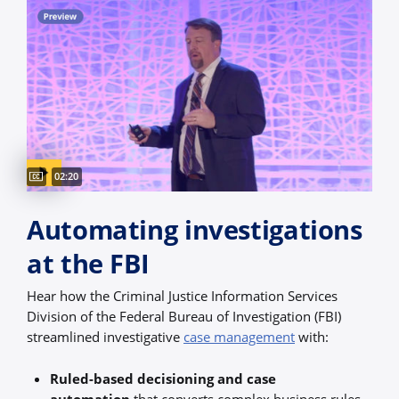
Captions available
Video duration:
02:20
Automating investigations
at the FBI
Hear how the Criminal Justice Information Services
Division of the Federal Bureau of Investigation (FBI)
streamlined investigative
case management
with:
Ruled-based decisioning and case