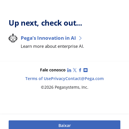
Up next, check out...
Pega’s Innovation in AI
Learn more about enterprise AI.
LinkedIn
X (Twitter)
Facebook
YouTube
Fale conosco
Terms of Use
Privacy
Contact
@Pega.com
©2026 Pegasystems, Inc.
Baixar